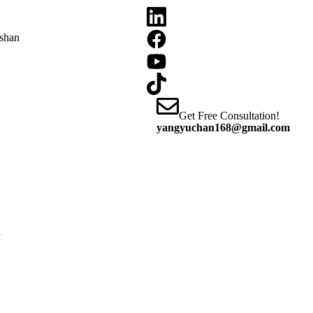
oshan
Get Free Consultation!
yangyuchan168@gmail.com
y