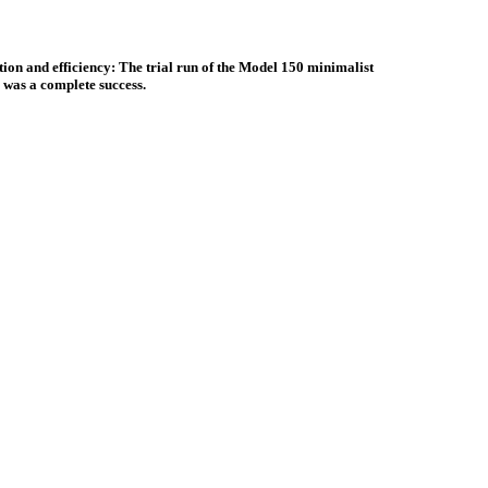
tion and efficiency: The trial run of the Model 150 minimalist
 was a complete success.