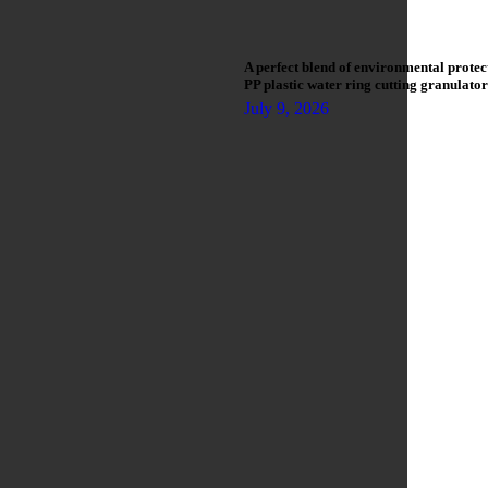
A perfect blend of environmental protec
PP plastic water ring cutting granulator
July 9, 2026