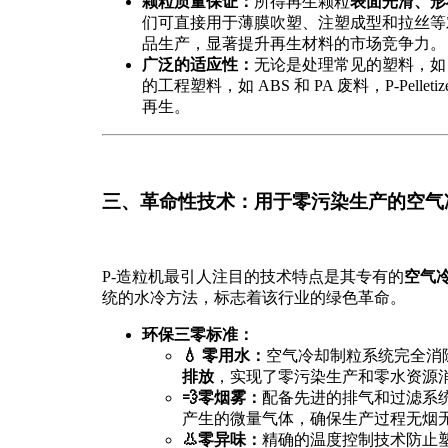
颗粒质量保证：
所得再生颗粒
表面光滑、形
们可直接用于薄膜吹塑、注塑成型和拉丝等
品生产，显著提升再生材料的市场竞争力。
广泛的适应性：
无论是处理常见的塑料，如 
的工程塑料，如 ABS 和 PA 废料，P-Pell
再生。
三、革命性技术：用于零污染生产的空气
P-造粒机最引人注目的技术特点是其专有的
空气
统的水冷方法，标志着该行业的绿色革命。
环保三零标准：
💧 零用水：
空气冷却制粒系统完全消
排放
，实现了零污染生产和零水资源
💨零烟雾：
配备先进的排气和过滤系
产生的微量气体，确保生产过程无烟
👃零异味：
精确的温度控制技术防止